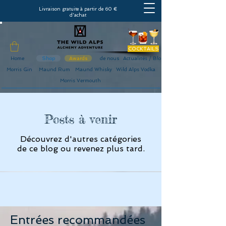
Livraison gratuite à partir de 60 €
d'achat
COCKTAILS
Home
Shop
Awards
de nous
Actualités / Blog
Morris Gin
Maund Rum
Maund Whisky
Wild Alps Vodka
Morris Vermouth
Posts à venir
Découvrez d'autres catégories
de ce blog ou revenez plus tard.
Entrées recommandées