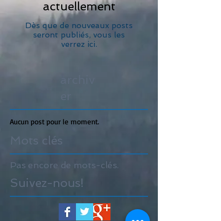
actuellement
Dès que de nouveaux posts
seront publiés, vous les
verrez ici.
archiv
er
Aucun post pour le moment.
Mots clés
Pas encore de mots-clés.
Suivez-nous!