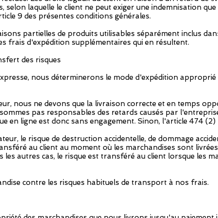
s, selon laquelle le client ne peut exiger une indemnisation 
article 9 des présentes conditions générales.
raisons partielles de produits utilisables séparément inclus
s frais d'expédition supplémentaires qui en résultent.
nsfert des risques
expresse, nous déterminerons le mode d'expédition approprié e
eneur, nous ne devons que la livraison correcte et en temps op
e sommes pas responsables des retards causés par l'entreprise
que en ligne est donc sans engagement. Sinon, l'article 474 (2
ateur, le risque de destruction accidentelle, de dommage accide
ansféré au client au moment où les marchandises sont livrées au
 les autres cas, le risque est transféré au client lorsque les m
dise contre les risques habituels de transport à nos frais.
priété des marchandises que nous livrons jusqu'au paiement in