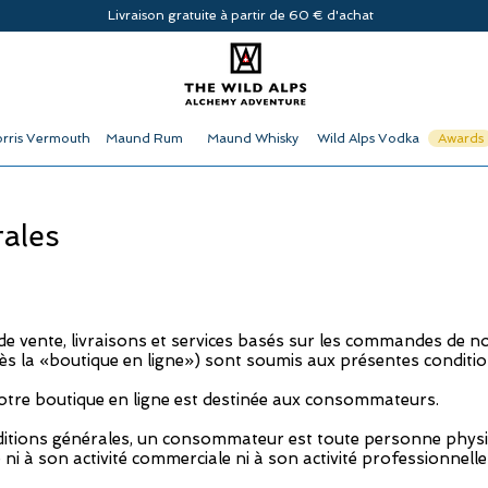
Livraison gratuite à partir de 60 € d'achat
rris Vermouth
Maund Rum
Maund Whisky
Wild Alps Vodka
Awards
ales
 de vente, livraisons et services basés sur les commandes de no
ès la «boutique en ligne») sont soumis aux présentes conditio
otre boutique en ligne est destinée aux consommateurs.
ditions générales, un consommateur est toute personne physiq
é ni à son activité commerciale ni à son activité professionnell