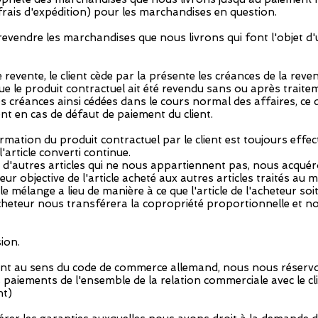
 frais d'expédition) pour les marchandises en question.
de revendre les marchandises que nous livrons qui font l'objet 
e revente, le client cède par la présente les créances de la re
ue le produit contractuel ait été revendu sans ou après trait
les créances ainsi cédées dans le cours normal des affaires, c
nt en cas de défaut de paiement du client.
rmation du produit contractuel par le client est toujours effec
'article converti continue.
avec d'autres articles qui ne nous appartiennent pas, nous acqu
leur objective de l'article acheté aux autres articles traités au
e mélange a lieu de manière à ce que l'article de l'acheteur soi
'acheteur nous transférera la copropriété proportionnelle et n
ion.
çant au sens du code de commerce allemand, nous nous réservons
s paiements de l'ensemble de la relation commerciale avec le cli
nt)