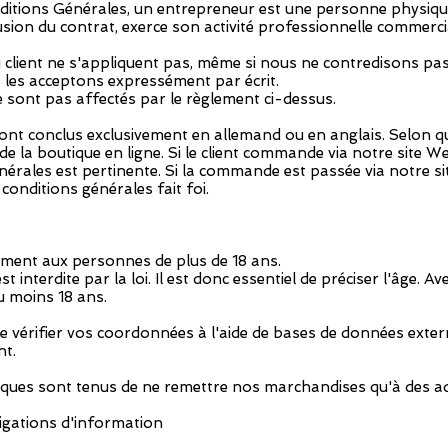
nditions Générales, un entrepreneur est une personne physiqu
lusion du contrat, exerce son activité professionnelle commerc
u client ne s'appliquent pas, même si nous ne contredisons pa
us les acceptons expressément par écrit.
ne sont pas affectés par le règlement ci-dessus.
 sont conclus exclusivement en allemand ou en anglais. Selon 
 de la boutique en ligne. Si le client commande via notre site W
érales est pertinente. Si la commande est passée via notre site
conditions générales fait foi.
ement aux personnes de plus de 18 ans.
 interdite par la loi. Il est donc essentiel de préciser l'âge. Av
 moins 18 ans.
 vérifier vos coordonnées à l'aide de bases de données externe
nt.
tiques sont tenus de ne remettre nos marchandises qu'à des ad
ligations d'information