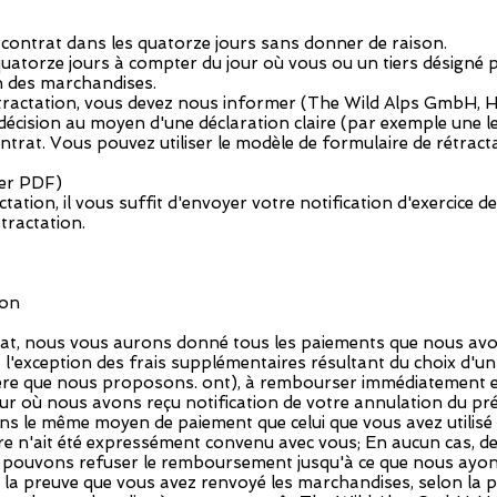
e contrat dans les quatorze jours sans donner de raison.
 quatorze jours à compter du jour où vous ou un tiers désigné p
n des marchandises.
rétractation, vous devez nous informer (The Wild Alps GmbH, 
 décision au moyen d'une déclaration claire (par exemple une l
trat. Vous pouvez utiliser le modèle de formulaire de rétractati
ier PDF)
ctation, il vous suffit d'envoyer votre notification d'exercice d
étractation.
ion
trat, nous vous aurons donné tous les paiements que nous avon
à l'exception des frais supplémentaires résultant du choix d'un
hère que nous proposons. ont), à rembourser immédiatement et
ur où nous avons reçu notification de votre annulation du pr
 le même moyen de paiement que celui que vous avez utilisé po
e n'ait été expressément convenu avec vous; En aucun cas, de
pouvons refuser le remboursement jusqu'à ce que nous ayon
 la preuve que vous avez renvoyé les marchandises, selon la p