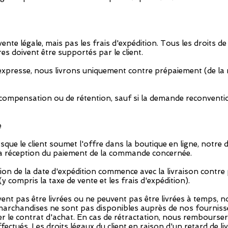
 vente légale, mais pas les frais d'expédition. Tous les droits 
ires doivent être supportés par le client.
expresse, nous livrons uniquement contre prépaiement (de la 
e compensation ou de rétention, sauf si la demande reconventio
e
sque le client soumet l'offre dans la boutique en ligne, notre dé
la réception du paiement de la commande concernée.
tion de la date d'expédition commence avec la livraison contre 
(y compris la taxe de vente et les frais d'expédition).
vent pas être livrées ou ne peuvent pas être livrées à temps,
s marchandises ne sont pas disponibles auprès de nos fournisse
er le contrat d'achat. En cas de rétractation, nous rembourse
ectués. Les droits légaux du client en raison d'un retard de l