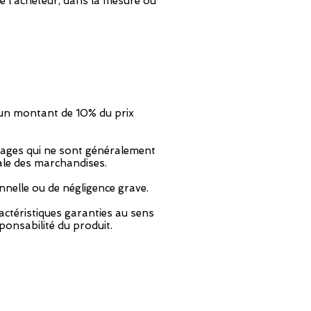
e l'acheteur, dans la mesure où
à un montant de 10% du prix
mages qui ne sont généralement
ale des marchandises.
onnelle ou de négligence grave.
ractéristiques garanties au sens
sponsabilité du produit.