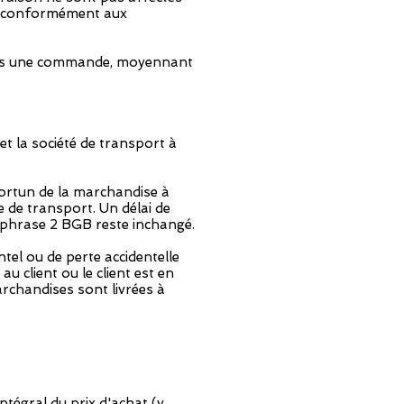
que conformément aux
 dans une commande, moyennant
t la société de transport à
portun de la marchandise à
 de transport. Un délai de
) phrase 2 BGB reste inchangé.
ntel ou de perte accidentelle
 client ou le client est en
archandises sont livrées à
tégral du prix d'achat (y