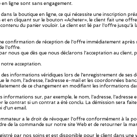
e en ligne sont sans engagement.
s la boutique en ligne, ce qui nécessite une inscription préa
et en cliquant sur le bouton «Acheter», le client fait une offr
ontenu du panier vouloir. Le client est lié par l'offre jusqu'à 
e confirmation de réception de l'offre immédiatement après ré
e l'offre.
 par nous que dès que nous déclarons l'acceptation au client, 
 notre acceptation.
ir des informations véridiques lors de l'enregistrement de ses d
ue le nom, l'adresse, l'adresse e-mail et les coordonnées banca
iatement de ce changement en modifiant les informations dan
sses informations sur, par exemple, le nom, l'adresse, l'adress
 le contrat si un contrat a été conclu. La démission sera faite 
i d'un email.
ommateur a le droit de révoquer l'offre conformément à la poli
dre de la commande sur notre site Web et de retourner la ma
egistré par nos soins et est disponible pour le client dans une