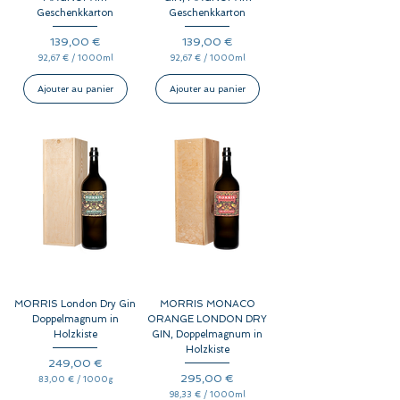
Geschenkkarton
Geschenkkarton
Prix
Prix
139,00 €
139,00 €
92,67 €
/
1000ml
92,67 €
/
1000ml
9
9
2
2
,
,
Ajouter au panier
Ajouter au panier
6
6
7
7
€
€
p
p
a
a
r
r
1
1
0
0
0
0
0
0
M
M
i
i
l
l
l
l
i
i
l
l
i
i
t
t
r
r
e
e
MORRIS London Dry Gin
MORRIS MONACO
s
s
Doppelmagnum in
ORANGE LONDON DRY
Holzkiste
GIN, Doppelmagnum in
Holzkiste
Prix
249,00 €
Prix
295,00 €
83,00 €
/
1000g
8
98,33 €
/
1000ml
3