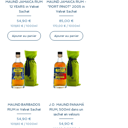
MAUND JAMAICA RUM
MAUND JAMAICA RUM -
e
s
12 YEARS in Velvet
"PORT PINOT“ 2005 in
Sachet
Velvet Sachet
Prix
Prix
54,90 €
85,00 €
109,80 €
/
1000ml
170,00 €
/
1000ml
1
1
0
7
9
0
Ajouter au panier
Ajouter au panier
,
,
8
0
0
0
€
€
p
p
a
a
r
r
1
1
0
0
0
0
0
0
M
M
i
i
l
l
l
l
i
i
l
l
i
i
t
t
r
r
MAUND BARBADOS
J.O. MAUND PANAMÁ
e
e
s
s
RUM in Velvet Sachet
RUM, 500ml dans un
sachet en velours
Prix
54,90 €
Prix
54,90 €
109,80 €
/
1000ml
1