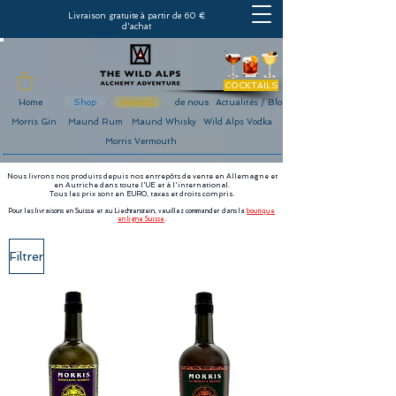
Livraison gratuite à partir de 60 €
d'achat
COCKTAILS
Home
Shop
Awards
de nous
Actualités / Blog
Morris Gin
Maund Rum
Maund Whisky
Wild Alps Vodka
Morris Vermouth
Nous livrons nos produits depuis nos entrepôts de vente en Allemagne et
en Autriche dans toute l'UE et à l'international.
Tous les prix sont en EURO, taxes et droits compris.
Pour les livraisons en Suisse et au Liechtenstein, veuillez commander dans la
boutique
en ligne Suisse
.
Filtrer