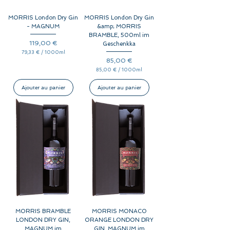
t
r
e
MORRIS London Dry Gin
MORRIS London Dry Gin
s
- MAGNUM
&amp; MORRIS
BRAMBLE, 500ml im
Prix
119,00 €
Geschenkka
79,33 €
/
1000ml
7
Prix
85,00 €
9
,
85,00 €
/
1000ml
3
8
3
5
,
Ajouter au panier
Ajouter au panier
€
0
p
0
a
r
€
1
p
0
a
0
r
0
1
M
0
i
0
l
0
l
M
i
i
l
l
i
l
t
i
r
l
e
i
s
t
r
e
MORRIS BRAMBLE
MORRIS MONACO
s
LONDON DRY GIN,
ORANGE LONDON DRY
MAGNUM im
GIN, MAGNUM im