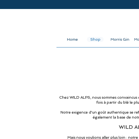
Home
Shop
Morris Gin
Mo
Chez WILD ALPS, nous sommes convaincus qu'un
fois à partir du blé le 
Notre exigence d'un goût authentique se re
également la base de notr
WILD A
Mais nous voulions aller plus loin : notr