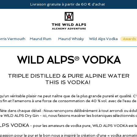
Livraison gratuite à partir de 60 € d'achat
rris Vermouth
Maund Rum
Maund Whisky
Wild Alps Vodka
Awards
WILD ALPS
VODKA
®
TRIPLE DISTILLED & PURE ALPINE WATER
THIS IS VODKA!
 véritable plaisir ne peut naître que de la plus grande pureté et qualité. C'e
plus fin et l'amenons à une force de consommation de 40 % vol. avec de l'eau de s
flète dans chaque détail : Nous renonçons délibérément à tout arrondi ou édu
e WILD ALPS Dry Gin - ici, nous faisons macérer les botaniques sélectionnés 
LPS VODKA
- pour les amateurs de vodka pure, WILD ALPS VODKA est le
e passion pour le pur et le bon nous a inspiré la création d'une « vodka aromati