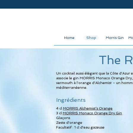
Home
Shop
Morris Gin
Mo
The R
Un cocktail aussi élégant que la Côte d'Azur e
associe le gin MORRIS Monaco Orange Dry, 
vermouth à l'orange d'Alchemist – un hommag
méditerranéenne.
Ingrédients
4 cl
MORRIS Alchemist’s Orange
3 cl
MORRIS Monaco Orange Dry Gin
Glaçons
Zeste d'orange
Facultatif : 1 cl d'eau gazeuse