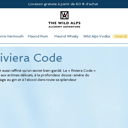
Livraison gratuite à partir de 60 € d'achat
rris Vermouth
Maund Rum
Maund Whisky
Wild Alps Vodka
Awards
iviera Code
t aussi raffiné qu'un secret bien gardé. Le « Riviera Code »
aux arômes délicats, à la profondeur douce-amère du
e au gin et à l'alcool dans toute sa splendeur