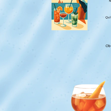
N
Qu'i
Obt