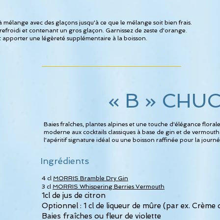
 mélange avec des glaçons jusqu'à ce que le mélange soit bien frais.
 refroidi et contenant un gros glaçon. Garnissez de zeste d'orange.
t apporter une légèreté supplémentaire à la boisson.
«
B »
CHU
Baies fraîches, plantes alpines et une touche d'élégance flor
moderne aux cocktails classiques à base de gin et de vermouth
l'apéritif signature idéal ou une boisson raffinée pour la journé
Ingrédients
4 cl
MORRIS Bramble Dry Gin
3 cl
MORRIS Whispering Berries Vermouth
1cl de jus de citron
Optionnel : 1 cl de liqueur de mûre (par ex. Crème
Baies fraîches ou fleur de violette