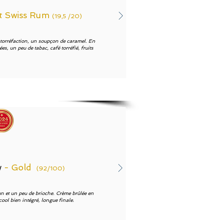
st Swiss Rum
(19,5 /20)
e torréfaction, un soupçon de caramel. En
es, un peu de tabac, café torréfié, fruits
.
w
- Gold
(92/100)
n et un peu de brioche. Crème brûlée en
cool bien intégré, longue finale.