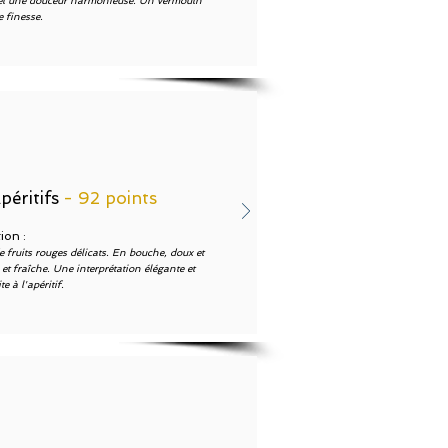
e et une douceur harmonieuse. Un vermouth
 finesse.
péritifs
- 92 points
ion :
 fruits rouges délicats. En bouche, doux et
 et fraîche. Une interprétation élégante et
 à l'apéritif.