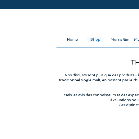
Home
Shop
Morris Gin
Mo
TH
Nos distillats sont plus que des produits 
traditionnel single malt, en passant par le rh
Mais les avis des connaisseurs et des expe
évaluations nou
Ces distinc