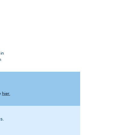
in
m
ne.
e
hier.
en
s.