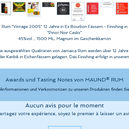
Rum "Vintage 2005" 12 Jahre in Ex Bourbon Fässern - Finishing in
"Pinot Noir Casks"
45%vol. , 1500 ML, Magnum im Geschenkkarton
ie ausgewählten Qualitäten von Jamaica Rum werden über 12 Jahre 
der Karibik in Eichenfässern gelagert. Das Finishing erfolgt in unsere
Keller in der Schweiz in Eichenfässern aus der Produktion eines
Süssweins aus Pinot Noir im Stile eines Portwein.
Awards und Tasting Notes von MAUND® RUM
Verkostnotiz von VINUM:
Certificate of Excellence:
chwürzige Nase mit viel Vanille, gebrannter Creme und Schokobana
ilinformationen und Verkostnotizen zu unseren Produkten finden Si
Geröstete und geriebene Nüsse, sowie ein Hauch
acao. Der Gaumen zeigt sich etwas typischer, hell und frisch mit reif
Aucun avis pour le moment
Kochbananen. Nougat und Bitterschokolade. Kräftige
Holzwürze und langer Abgang mit dezenten Rancio Anklängen.
artagez votre expérience, soyez le premier à laisser un avi