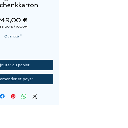
chenkkarton
Prix
249,00 €
66,00 €
/
1000ml
166,00 €
pour
Quantité
*
1000
Millilitres
jouter au panier
mander et payer