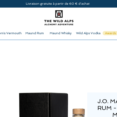
Livraison gratuite à partir de 60 € d'achat
rris Vermouth
Maund Rum
Maund Whisky
Wild Alps Vodka
Awards
J.O. 
RUM -
M