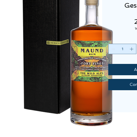
Ges
1
A
Com