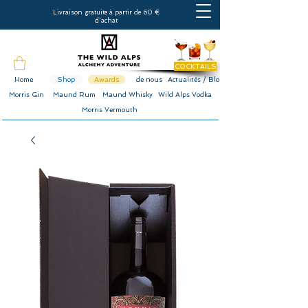
Livraison gratuite à partir de 60 €
d'achat
COCKTAILS
Home
Shop
Awards
de nous
Actualités / Blog
Morris Gin
Maund Rum
Maund Whisky
Wild Alps Vodka
Morris Vermouth