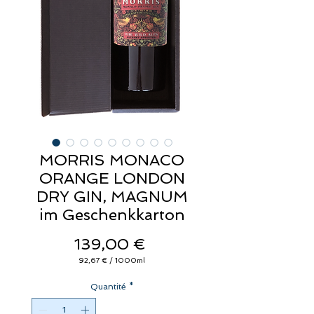
MORRIS MONACO
ORANGE LONDON
DRY GIN, MAGNUM
im Geschenkkarton
Prix
139,00 €
92,67 €
/
1000ml
92,67 €
pour
Quantité
1000
*
Millilitres