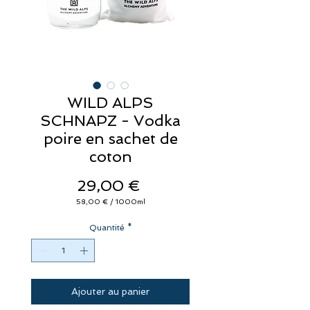
WILD ALPS
SCHNAPZ - Vodka
poire en sachet de
coton
Prix
29,00 €
58,00 €
/
1000ml
58,00 €
pour
Quantité
1000
*
Millilitres
Ajouter au panier