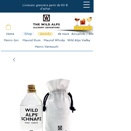
Livraison gratuite à partir de 60 €
d'achat
COCKTAILS
Home
Shop
Awards
de nous
Actualités / Blog
Morris Gin
Maund Rum
Maund Whisky
Wild Alps Vodka
Morris Vermouth