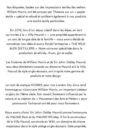
Nos étiquettes, basées sur des impressions textiles des ateliers
William Morris, ont été conçues par Theresia sur un « papier
textile » spécial et velouté et confèrent également à nos produits
une touche tactile particulière.
En 2016, lors d'un séjour créatif dans les Alpes, en tant
qu'invités à la « Villa Maund » – une propriété appartenant à
un ami de longue date de la famille – nous avons décidé de
concrétiser nos idées et avons fondé l'entreprise « THE WILD
ALPS DISTILLERS ». Notre usine est spécialisée dans la
production de whisky, rhum, gin et vodka.
Les histoires de William Morris et de Sir John Oakley Maund,
tous deux étroitement associés au domaine Maund et à la Villa
Maund de style anglo-écossais, ont inspiré notre gamme de
produits et notre design.
Le nom de marque MORRIS pour nos London Dry Gins rend
hommage au visionnaire William Morris, un important créateur
anglais du 19ème siècle. Son travail, fortement influencé par la
nature, et sa création du « Mouvement des Arts et Métiers » pour
promouvoir l’artisanat ont été pour nous formateurs.
Nous avons choisi Sir John Oakley Maund comme homonyme
du MAUND Rum et du MAUND Whiskey. Il fut le constructeur
de la Villa Maund, construite en 1892, un domaine de chasse
majestueux dans le style cottage anglo-écossais. Cette propriété,