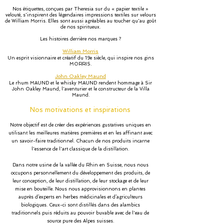
Nos étiquettes, conçues par Theresia sur du « papier textile »
velouté, s'inspirent des légendaires impressions textiles sur velours
de William Morris. Elles sont aussi agréables au toucher qu'au goût
de nos spiritueux.
Les histoires derrière nos marques ?
William Morris
Un esprit visionnaire et créatif du 19e siècle, qui inspire nos gins
MORRIS.
John Oakley Maund
Le rhum MAUND et le whisky MAUND rendent hommage à Sir
John Oakley Maund, l'aventurier et le constructeur de la Villa
Maund.
Nos motivations et inspirations
Notre objectif est de créer des expériences gustatives uniques en
utilisant les meilleures matières premières et en les affinant avec
un savoir-faire traditionnel. Chacun de nos produits incarne
l'essence de l'art classique de la distillation.
Dans notre usine de la vallée du Rhin en Suisse, nous nous
occupons personnellement du développement des produits, de
leur conception, de leur distillation, de leur stockage et de leur
mise en bouteille. Nous nous approvisionnons en plantes
auprès d’experts en herbes médicinales et d’agriculteurs
biologiques. Ceux-ci sont distillés dans des alambics
traditionnels puis réduits au pouvoir buvable avec de l'eau de
source pure des Alpes suisses.