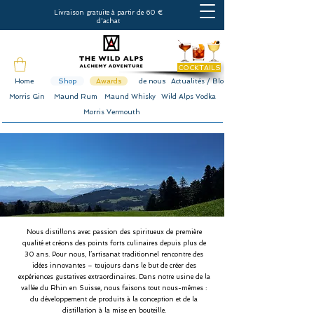
Livraison gratuite à partir de 60 €
d'achat
COCKTAILS
Home
Shop
Awards
de nous
Actualités / Blog
Morris Gin
Maund Rum
Maund Whisky
Wild Alps Vodka
Morris Vermouth
Nous distillons avec passion des spiritueux de première
qualité et créons des points forts culinaires depuis plus de
30 ans. Pour nous, l’artisanat traditionnel rencontre des
idées innovantes – toujours dans le but de créer des
expériences gustatives extraordinaires. Dans notre usine de la
vallée du Rhin en Suisse, nous faisons tout nous-mêmes :
du développement de produits à la conception et de la
distillation à la mise en bouteille.