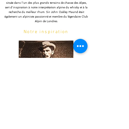
située dans l'un des plus grands terrains de chasse des Alpes,
sert d'inspiration à notre interprétation alpine du whisky et à la
recherche du meilleur rhum. Sir John Oakley Maund était
également un alpiniste passionné et membre du légendaire Club
Alpin de Londres.
Notre inspiration
John Oakley Maund
Alpiniste, aventurier, banquier, bohème, membre du British
Alpine Club, premier club alpin d'Europe.
A la fin du 19ème siècle, JO Maund construit les "Maund
Villas" en Suisse et en Autriche comme point de départ de ses