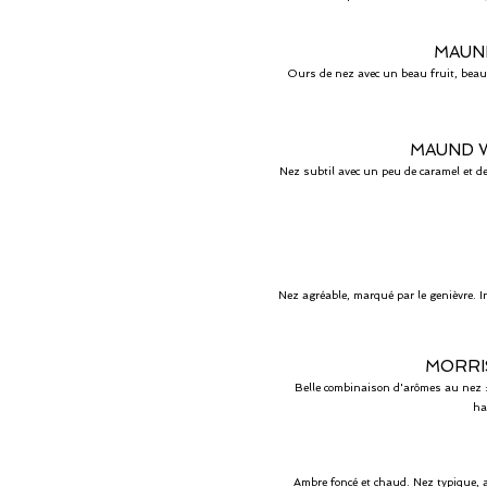
MAUND
Ours de nez avec un beau fruit, beauco
MAUND W
Nez subtil avec un peu de caramel et de 
Nez agréable, marqué par le genièvre. I
MORRI
Belle combinaison d'arômes au nez : 
ha
Ambre foncé et chaud. Nez typique, a