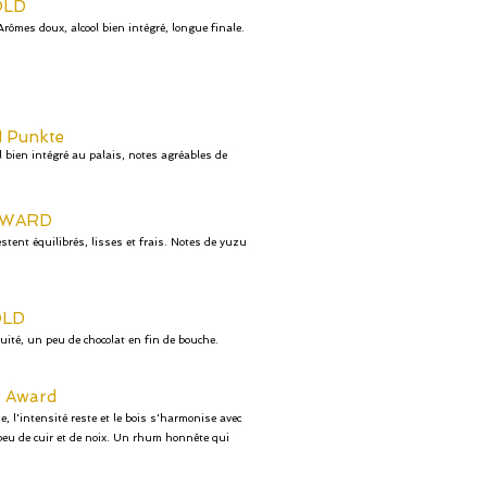
OLD
rômes doux, alcool bien intégré, longue finale.
1 Punkte
l bien intégré au palais, notes agréables de
AWARD
ent équilibrés, lisses et frais. Notes de yuzu
LD
ruité, un peu de chocolat en fin de bouche.
r Award
, l'intensité reste et le bois s'harmonise avec
 peu de cuir et de noix. Un rhum honnête qui