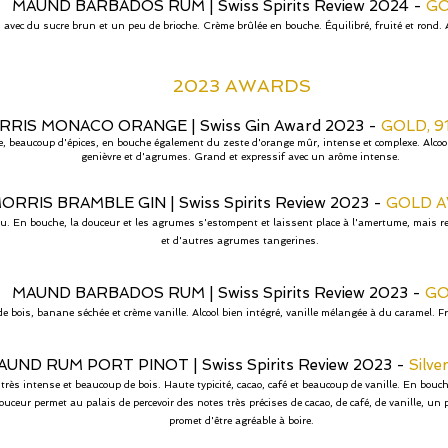
MAUND BARBADOS RUM
|
Swiss Spirits Review 2024 -
G
vec du sucre brun et un peu de brioche. Crème brûlée en bouche. Équilibré, fruité et rond. A
2023 AWARDS
RRIS MONACO ORANGE
|
Swiss Gin Award 2023 -
GOLD, 9
ge, beaucoup d'épices, en bouche également du zeste d'orange mûr, intense et complexe. Alcoo
genièvre et d'agrumes. Grand et expressif avec un arôme intense.
ORRIS BRAMBLE GIN
|
Swiss Spirits Review 2023 -
GOLD 
 En bouche, la douceur et les agrumes s'estompent et laissent place à l'amertume, mais rest
et d'autres agrumes tangerines.
MAUND BARBADOS RUM
|
Swiss Spirits Review 2023 -
GO
 de bois, banane séchée et crème vanille. Alcool bien intégré, vanille mélangée à du caramel. F
AUND RUM PORT PINOT
|
Swiss Spirits Review 2023 -
Silve
rès intense et beaucoup de bois. Haute typicité, cacao, café et beaucoup de vanille. En bouche
ouceur permet au palais de percevoir des notes très précises de cacao, de café, de vanille, un
promet d'être agréable à boire.