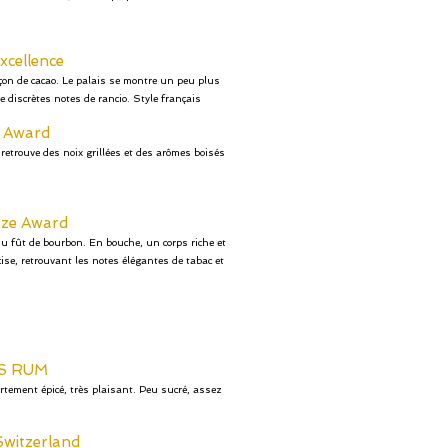
Excellence
pçon de cacao. Le palais se montre un peu plus
 discrètes notes de rancio. Style français
r Award
retrouve des noix grillées et des arômes boisés
ze Award
u fût de bourbon. En bouche, un corps riche et
cise, retrouvant les notes élégantes de tabac et
SS RUM
ortement épicé, très plaisant. Peu sucré, assez
Switzerland