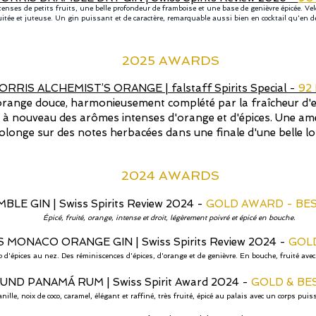
tenses de petits fruits, une belle profondeur de framboise et une base de genièvre épicée. V
uitée et juteuse. Un gin puissant et de caractère, remarquable aussi bien en cocktail qu'en 
2025 AWARDS
ORRIS ALCHEMIST’S ORANGE | falstaff Spirits Special -
92
orange douce, harmonieusement complété par la fraîcheur d'e
e à nouveau des arômes intenses d'orange et d'épices. Une am
olonge sur des notes herbacées dans une finale d'une belle l
2024 AW
ARDS
MBLE GIN
|
Swiss Spirits Review 2024 -
GOLD AWARD - BES
Épicé, fruité, orange, intense et droit, légèrement poivré et épicé en bouche.
S MONACO ORANGE GIN
|
Swiss Spirits Review
2024 -
GOLD
p d'épices au nez. Des réminiscences d'épices, d'orange et de genièvre. En bouche, fruité avec 
UND PANAMÁ RUM
|
Swiss Spirit Award 2024 -
GOLD & BE
nille, noix de coco, caramel, élégant et raffiné, très fruité, épicé au palais avec un corps puis