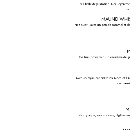
Très belle dégustation. Nez légèreme
bou
MAUND WHIS
Nez subtil avec un peu de caramel et de 
M
Une lueur d'espoir, un caractère de g
Avec un équilibre entre les Alpes et l'
de maniè
M
Nez typique, raisins secs, légèremen