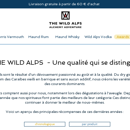
Livraison gratuite à partir de 60 € d'achat
rris Vermouth
Maund Rum
Maund Whisky
Wild Alps Vodka
Awards
E WILD ALPS -
Une qualité qui se distin
- ils sont le résultat d'un dévouement passionné au goût et à la qualité. Du dry 
um des Caraïbes vieilli en barrique et sans aucun additif, nous créons les variét
des courants dominants.
rts comptent aussi pour nous, notamment lors des dégustations à l'aveugle. Dep
nnée que nos spiritueux font partie des meilleurs de leur catégorie.Ces disti
continuer à donner le meilleur de nous-mêmes.
Voici un aperçu des principales récompenses de ces dernières années :
chronologique
par produit