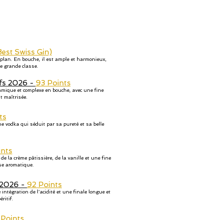
Best Swiss Gin)
-plan. En bouche, il est ample et harmonieux,
de grande classe.
fs 2026 -
93 Points
namique et complexe en bouche, avec une fine
t maîtrisée.
ts
ne vodka qui séduit par sa pureté et sa belle
ints
de la crème pâtissière, de la vanille et une fine
se aromatique.
 2026 -
92 Points
intégration de l'acidité et une finale longue et
ritif.
Points