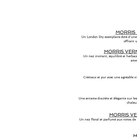
MORRIS L
Un London Dry exemplaire doté d'une f
offrant u
MORRIS VERMOU
Un nez invitant, équilibré et herbac
amer
Crémeux et pur avec une agréable visc
Une entame discrète et élégante sur les 
chaleu
MORRIS VERM
Un nez floral et parfumé aux notes de ro
M