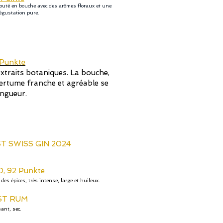
elouté en bouche avec des arômes floraux et une
dégustation pure.
 Punkte
xtraits botaniques. La bouche,
ertume franche et agréable se
ongueur.
T SWISS GIN 2024
, 92 Punkte
des épices, très intense, large et huileux.
ST RUM
sant, sec.