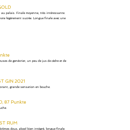
GOLD
 au palais. Finale moyenne, très intéressante.
 note légèrement sucrée. Longue finale avec une
unkte
euses de genévrier, un peu de jus de cèdre et de
T GIN 2021
sistant, grande sensation en bouche.
, 87 Punkte
uche.
EST RUM
rômes doux, alcool bien intégré, longue finale.