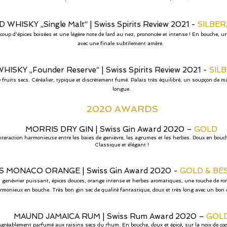
 WHISKY „Single Malt“
|
Swiss Spirits Review 2021 -
SILBER
up d'épices boisées et une légère note de lard au nez, prononcée et intense ! En bouche, un 
avec une finale subtilement amère.
HISKY „Founder Reserve“
|
Swiss Spirits Review 2021 -
SILB
fruits secs. Céréalier, typique et discrètement fumé. Palais très équilibré, un soupçon de malt
longue.
2020 AWARDS
MORRIS DRY GIN
|
Swiss Gin Award 2020 –
GOLD
nteraction harmonieuse entre les baies de genièvre, les agrumes et les herbes. Doux en bouche
Classique et élégant !
S MONACO ORANGE
|
Swiss Gin Award 2020 -
GOLD & BES
genévrier puissant, épices douces, orange intense et herbes aromatiques, une touche de rom
rmonieux en bouche. Très bon gin sec de qualité fantastique, doux et très long avec un bon 
MAUND JAMAICA RUM
|
Swiss Rum Award 2020 –
GOL
gréablement parfumé aux raisins secs du rhum. En bouche, doux et épicé, sur la noix de coco