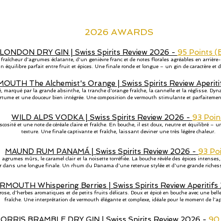
2026 AWARDS
ONDON DRY GIN | Swiss Spirits Review 2026 -
95 Points (
raîcheur d'agrumes éclatante, d'un genièvre franc et de notes florales agréables en arrière
n équilibre parfait entre fruit et épices. Une finale ronde et longue – un gin de caractère et 
TH The Alchemist's Orange | Swiss Spirits Review Aperiti
é, marqué par la grande absinthe, la tranche d'orange fraîche, la cannelle et la réglisse. Dy
tume et une douceur bien intégrée. Une composition de vermouth stimulante et parfaitemen
WILD ALPS VODKA | Swiss Spirits Review 2026 -
93 Poin
osité et une note de céréale claire et fraîche. En bouche, il est doux, neutre et équilibré – u
texture. Une finale captivante et fraîche, laissant deviner une très légère chaleur.
MAUND RUM PANAMÁ | Swiss Spirits Review 2026 -
93 Po
agrumes mûrs, le caramel clair et la noisette torréfiée. La bouche révèle des épices intenses, 
r dans une longue finale. Un rhum du Panama d'une retenue stylée et d'une grande riches
OUTH Whispering Berries | Swiss Spirits Review Aperitifs
se, d'herbes aromatiques et de petits fruits délicats. Doux et épicé en bouche avec une belle 
fraîche. Une interprétation de vermouth élégante et complexe, idéale pour le moment de l'apé
ORRIS BRAMBLE DRY GIN | Swiss Spirits Review 2026 -
90 