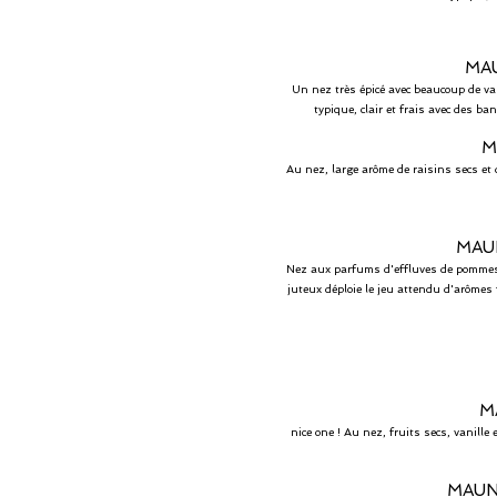
MA
Un nez très épicé avec beaucoup de van
typique, clair et frais avec des b
M
Au nez, large arôme de raisins secs et 
MAUN
Nez aux parfums d'effluves de pommes, 
juteux déploie le jeu attendu d'arômes 
M
nice one ! Au nez, fruits secs, vanill
MAUN