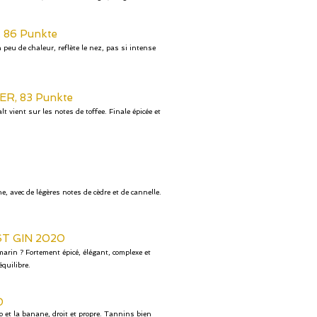
, 86 Punkte
peu de chaleur, reflète le nez, pas si intense
ER, 83 Punkte
 vient sur les notes de toffee. Finale épicée et
, avec de légères notes de cèdre et de cannelle.
T GIN 2020
arin ? Fortement épicé, élégant, complexe et
équilibre.
D
 et la banane, droit et propre. Tannins bien