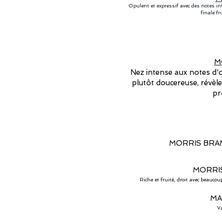
Opulent et expressif avec des notes in
finale fr
M
Nez intense aux notes d'
plutôt doucereuse, révèl
pr
MORRIS BRA
MORRI
Riche et fruité, droit avec beaucou
MA
Va