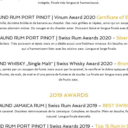
intégrés, finale très longue et harmonieuse.
UND RUM PORT PINOT
|
Vinum Award 2020
Certificate of 
ille, de crème brûlée et de banane au chocolat. Des noix grillées et râpées, ainsi qu'un sou
ananes plantain mûres. Du nougat et du chocolat amer. Puissant boisé et longue finale avec de
AUND RUM PORT PINOT
|
Swiss Rum Awards 2020 -
Silve
de bois. Très puissant et épicé, mais on y décèle aussi une fraîcheur vineuse. En bouche, on 
qui s'harmonisent bien avec les raisins secs. Longue et large finale.
D WHISKY „Single Malt“
|
Swiss Whisky Award 2020 -
Bron
portés par un soupçon de fumé, mais aussi par le caramel, la vanille et le chêne typiques d
fruités, de malt, de miel et d'une pointe de fumée et de tourbe. La finale est longue mais pré
de fruits secs.
2019 AWARDS
AUND JAMAICA RUM
|
Swiss Rum Award 2019 –
BEST SWI
e et caramel. Discrètes réminiscences de la Jamaïque. Complexe, en bouche. Plein en bouche, f
naturel. Longue finale éternelle.
D RUM PORT PINOT
|
Swiss Awards 2019 -
Top 15 Rum in 