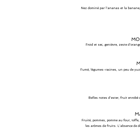
Nez dominé par l'ananas et la banane, a
MO
Froid et sec, genièvre, zeste d'oran
M
Fumé, légumes-racines, un peu de yuzu.
Belles notes d'ester, fruit enrobé
M
Fruité, pommes, pomme au four, toffe, t
les arômes de fruits. L'absence de d