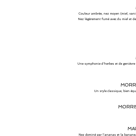
Couleur ambrée, nez moyen (miel, vanil
Nez légèrement fumé avec du miel et des
Une symphonie d'herbes et de genièvre su
MORR
Un style classique, bien équ
MORRI
MA
Nez dominé par l'ananas et la banane, a