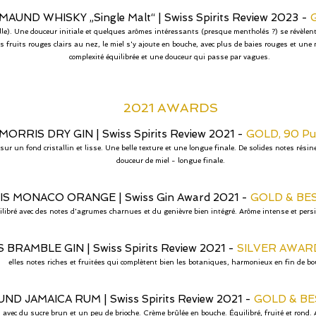
MAUND WHISKY „Single Malt“
|
Swiss Spirits Review 2023 -
le). Une douceur initiale et quelques arômes intéressants (presque mentholés ?) se révèlent
 fruits rouges clairs au nez, le miel s'y ajoute en bouche, avec plus de baies rouges et une
complexité équilibrée et une douceur qui passe par vagues.
2021 AWARDS
MORRIS DRY GIN
|
Swiss Spirits Review 2021 -
GOLD, 90 P
r un fond cristallin et lisse. Une belle texture et une longue finale. De solides notes résin
douceur de miel - longue finale.
IS MONACO ORANGE
|
Swiss Gin Award 2021 -
GOLD & BES
ilibré avec des notes d'agrumes charnues et du genièvre bien intégré. Arôme intense et per
S BRAMBLE GIN
|
Swiss Spirits Review 2021 -
SILVER AWARD
elles notes riches et fruitées qui complètent bien les botaniques, harmonieux en fin de bo
UND JAMAICA RUM
|
Swiss Spirits Review 2021 -
GOLD & B
vec du sucre brun et un peu de brioche. Crème brûlée en bouche. Équilibré, fruité et rond. A