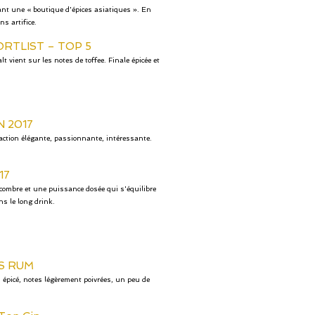
uant une « boutique d'épices asiatiques ». En
s artifice.
RTLIST – TOP 5
 vient sur les notes de toffee. Finale épicée et
N 2017
raction élégante, passionnante, intéressante.
17
concombre et une puissance dosée qui s'équilibre
ns le long drink.
S RUM
 épicé, notes légèrement poivrées, un peu de