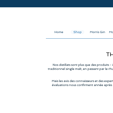
Home
Shop
Morris Gin
Mo
TH
Nos distillats sont plus que des produits 
traditionnel single malt, en passant par le rh
Mais les avis des connaisseurs et des expe
évaluations nous confirment année après a