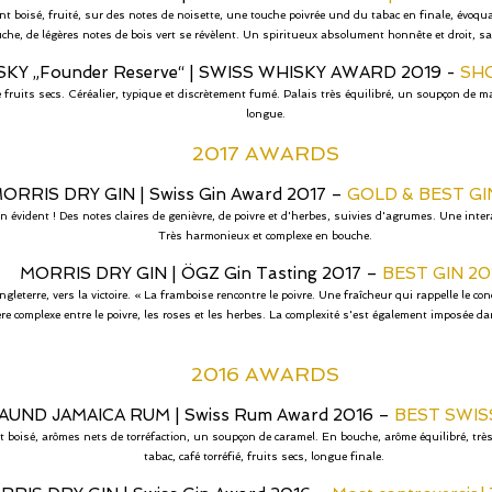
nt boisé, fruité, sur des notes de noisette, une touche poivrée und du tabac en finale, évoq
che, de légères notes de bois vert se révèlent. Un spiritueux absolument honnête et droit, san
KY „Founder Reserve“
|
SWISS WHISKY AWARD 2019 -
SHO
fruits secs. Céréalier, typique et discrètement fumé. Palais très équilibré, un soupçon de malt
longue.
2017 AWARDS
ORRIS DRY GIN
|
Swiss Gin Award 2017 –
GOLD & BEST GI
in évident ! Des notes claires de genièvre, de poivre et d'herbes, suivies d'agrumes. Une inte
Très harmonieux et complexe en bouche.
MORRIS DRY GIN
|
ÖGZ Gin Tasting 2017 –
BEST GIN 20
Angleterre, vers la victoire. « La framboise rencontre le poivre. Une fraîcheur qui rappelle le 
re complexe entre le poivre, les roses et les herbes. La complexité s'est également imposée da
2016 AWARDS
AUND JAMAICA RUM
|
Swiss Rum Award 2016 –
BEST SWIS
t boisé, arômes nets de torréfaction, un soupçon de caramel. En bouche, arôme équilibré, très
tabac, café torréfié, fruits secs, longue finale.